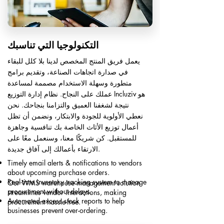
التكنولوجيا التي تناسبك
يعمل فريق المنتج المخصص لدينا بلا كلل للبقاء
في صدارة اتجاهات الصناعة، وتقديم برامج
متطورة وسهلة الاستخدام مصممة لمساعدة
عملك على النجاح. نظام إدارة التوزيع Incluziv هو
نتيجة لشغفنا العميق والتزامنا بنجاحك. نحن
نعطي الأولوية للجودة والابتكار، ونضمن أن تظل
أعمال توزيع الأثاث الخاصة بك تنافسية وجاهزة
للمستقبل. كن شريكًا معنا، وسنعمل معًا على
الارتقاء بأعمالك إلى آفاق جديدة.
Timely email alerts & notifications to vendors
about upcoming purchase orders.
Real-time inventory tracking system to manage
Our WMS warehouse management solution
procurement without delays.
streamlines vendor interactions, making
Automated excess stock reports to help
procurement hassle-free.
businesses prevent over-ordering.​