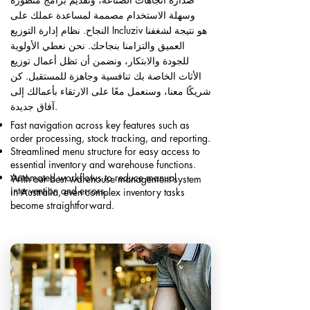
وسهلة الاستخدام مصممة لمساعدة عملك على
النجاح. نظام إدارة التوزيع Incluziv هو نتيجة لشغفنا
العميق والتزامنا بنجاحك. نحن نعطي الأولوية
للجودة والابتكار، ونضمن أن تظل أعمال توزيع
الأثاث الخاصة بك تنافسية وجاهزة للمستقبل. كن
شريكًا معنا، وسنعمل معًا على الارتقاء بأعمالك إلى
آفاق جديدة.
Fast navigation across key features such as
order processing, stock tracking, and reporting.
Streamlined menu structure for easy access to
essential inventory and warehouse functions.
Automated workflows to reduce manual
With our best warehouse management system
intervention and errors.
in Australia, even complex inventory tasks
become straightforward.