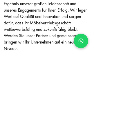
Ergebnis unserer großen Leidenschaft und
unseres Engagements für Ihren Erfolg. Wir legen
Wert auf Qualität und Innovation und sorgen
dafür, dass Ihr Möbelvertriebsgeschäft
wettbewerbsfähig und zukunftsfähig bleibt.
Werden Sie unser Partner und gemeinsam
bringen wir Ihr Unternehmen auf ein neues
Niveau.
View total stock in meters, units, or custom
measures.
Check stock availability as "Available" or "Out
of Stock" for faster decision-making.
Ensure better inventory visibility for customers
and sales teams.​
With our inventory tracking system, businesses
can avoid over-selling and ensure accurate
stock management.
Transform Your Business with the