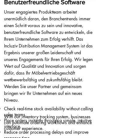
Benutzerfreundliche Software
Unser engagiertes Produktteam arbeitet
unermüdlich daran, den Branchentrends immer
einen Schritt voraus zu sein und innovative,
benutzerfreundliche Software zu entwickeln, die
Ihrem Unternehmen zum Erfolg verhilft. Das
Incluziv Distribution Management System ist das
Ergebnis unserer großen Leidenschaft und
unseres Engagements für Ihren Erfolg. Wir legen
Wert auf Qualität und Innovation und sorgen
dafür, dass Ihr Möbelvertriebsgeschäft
wettbewerbsfähig und zukunftsfähig bleibt.
Werden Sie unser Partner und gemeinsam
bringen wir Ihr Unternehmen auf ein neues
Niveau.
Check real-time stock availability without calling
sales teams.
With our inventory tracking system, businesses
Place orders instantly through a simple, intuitive
can automate ordering workflows and enhance
interface.
customer experience.
Reduce order processing delays and improve
response time.​