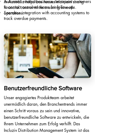
Automatic restrictions force delinquent customers
in Australia helps businesses maintain strong
to contact accounts teams for follow-ups.
financial control while ensuring smooth
Seamless integration with accounting systems to
operations.
track overdue payments.​
Benutzerfreundliche Software
Unser engagiertes Produktteam arbeitet
unermüdlich daran, den Branchentrends immer
einen Schritt voraus zu sein und innovative,
benutzerfreundliche Software zu entwickeln, die
Ihrem Unternehmen zum Erfolg verhilft. Das
Incluziv Distribution Management System ist das