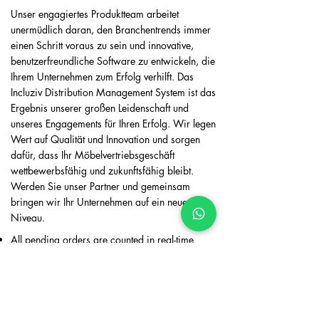
Unser engagiertes Produktteam arbeitet
unermüdlich daran, den Branchentrends immer
einen Schritt voraus zu sein und innovative,
benutzerfreundliche Software zu entwickeln, die
Ihrem Unternehmen zum Erfolg verhilft. Das
Incluziv Distribution Management System ist das
Ergebnis unserer großen Leidenschaft und
unseres Engagements für Ihren Erfolg. Wir legen
Wert auf Qualität und Innovation und sorgen
dafür, dass Ihr Möbelvertriebsgeschäft
wettbewerbsfähig und zukunftsfähig bleibt.
Werden Sie unser Partner und gemeinsam
bringen wir Ihr Unternehmen auf ein neues
Niveau.
All pending orders are counted in real-time
credit limit checks.
Businesses avoid over-extending credit
unknowingly.
The system flags customers with excessive
pending orders, ensuring credit risks are